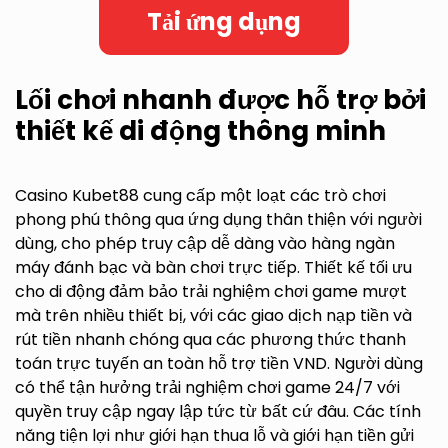
Tải ứng dụng
Lối chơi nhanh được hỗ trợ bởi
thiết kế di động thông minh
Casino Kubet88 cung cấp một loạt các trò chơi
phong phú thông qua ứng dụng thân thiện với người
dùng, cho phép truy cập dễ dàng vào hàng ngàn
máy đánh bạc và bàn chơi trực tiếp. Thiết kế tối ưu
cho di động đảm bảo trải nghiệm chơi game mượt
mà trên nhiều thiết bị, với các giao dịch nạp tiền và
rút tiền nhanh chóng qua các phương thức thanh
toán trực tuyến an toàn hỗ trợ tiền VND. Người dùng
có thể tận hưởng trải nghiệm chơi game 24/7 với
quyền truy cập ngay lập tức từ bất cứ đâu. Các tính
năng tiện lợi như giới hạn thua lỗ và giới hạn tiền gửi