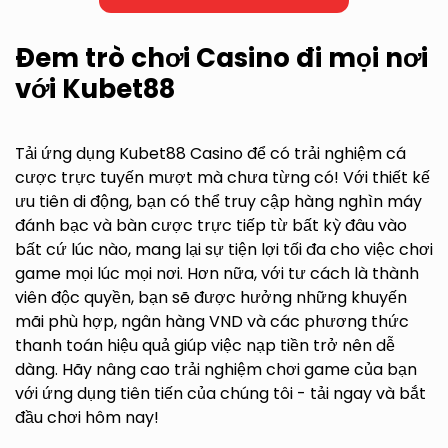
Đem trò chơi Casino đi mọi nơi
với Kubet88
Tải ứng dụng Kubet88 Casino để có trải nghiệm cá
cược trực tuyến mượt mà chưa từng có! Với thiết kế
ưu tiên di động, bạn có thể truy cập hàng nghìn máy
đánh bạc và bàn cược trực tiếp từ bất kỳ đâu vào
bất cứ lúc nào, mang lại sự tiện lợi tối đa cho việc chơi
game mọi lúc mọi nơi. Hơn nữa, với tư cách là thành
viên độc quyền, bạn sẽ được hưởng những khuyến
mãi phù hợp, ngân hàng VND và các phương thức
thanh toán hiệu quả giúp việc nạp tiền trở nên dễ
dàng. Hãy nâng cao trải nghiệm chơi game của bạn
với ứng dụng tiên tiến của chúng tôi - tải ngay và bắt
đầu chơi hôm nay!