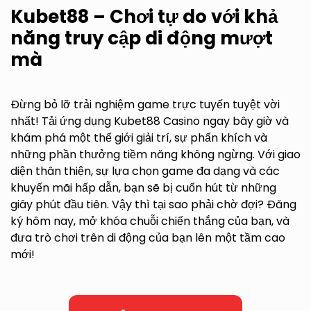
Kubet88 – Chơi tự do với khả
năng truy cập di động mượt
mà
Đừng bỏ lỡ trải nghiệm game trực tuyến tuyệt vời
nhất! Tải ứng dụng Kubet88 Casino ngay bây giờ và
khám phá một thế giới giải trí, sự phấn khích và
những phần thưởng tiềm năng không ngừng. Với giao
diện thân thiện, sự lựa chọn game đa dạng và các
khuyến mãi hấp dẫn, bạn sẽ bị cuốn hút từ những
giây phút đầu tiên. Vậy thì tại sao phải chờ đợi? Đăng
ký hôm nay, mở khóa chuỗi chiến thắng của bạn, và
đưa trò chơi trên di động của bạn lên một tầm cao
mới!