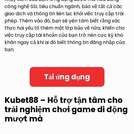
công nghệ SSL tiêu chuẩn ngành, bảo vệ tất cả các
giao dịch và thông tin liên lạc khỏi việc truy cập trái
phép. Thêm vào đó, bạn sẽ yên tâm biết rằng xác
thực hai yếu tố thêm một lớp bảo vệ nữa, khiến cho
việc truy cập tài khoản của bạn trở nên cực kỳ khó
khăn ngay cả khi ai đó biết thông tin đăng nhập của
bạn.
Tải ứng dụng
Kubet88 – Hỗ trợ tận tâm cho
trải nghiệm chơi game di động
mượt mà