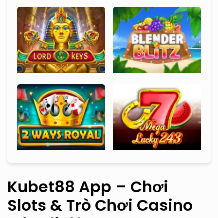
Kubet88 App – Chơi
Slots & Trò Chơi Casino